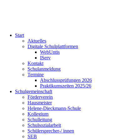
Start
Aktuelles
Digitale Schulplattformen
WebUntis
IServ
Kontakt
Schulanmeldung
Termine
Abschlussprüfungen 2026
Praktikumszeiten 2025/26
Schulgemeinschaft
Förderverein
Hausmeister
Helene-Dieckmann-Schule
Kollegium
Schulleitung
Schulsozialarbeit
Schülersprecher-/ innen
SEB