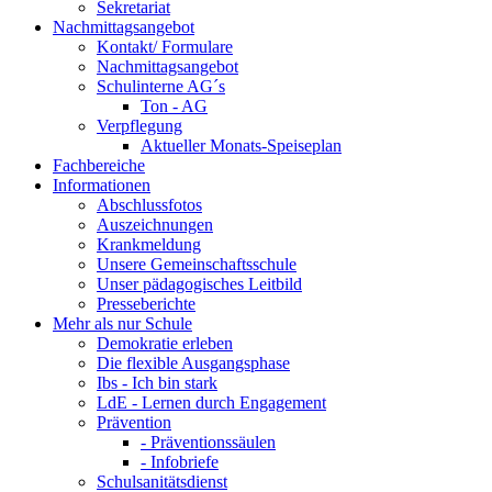
Sekretariat
Nachmittagsangebot
Kontakt/ Formulare
Nachmittagsangebot
Schulinterne AG´s
Ton - AG
Verpflegung
Aktueller Monats-Speiseplan
Fachbereiche
Informationen
Abschlussfotos
Auszeichnungen
Krankmeldung
Unsere Gemeinschaftsschule
Unser pädagogisches Leitbild
Presseberichte
Mehr als nur Schule
Demokratie erleben
Die flexible Ausgangsphase
Ibs - Ich bin stark
LdE - Lernen durch Engagement
Prävention
- Präventionssäulen
- Infobriefe
Schulsanitätsdienst